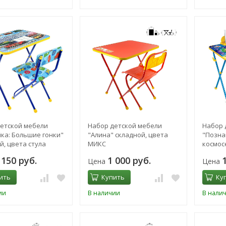
етской мебели
Набор детской мебели
Набор 
ка: Большие гонки"
"Алина" складной, цвета
"Позна
й, цвета стула
МИКС
космос
столе
 150 руб.
1 000 руб.
Цена
Цена
ить
Купить
Ку
ии
В наличии
В нали