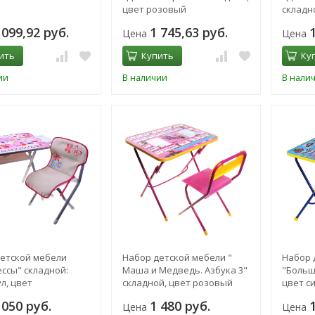
цвет розовый
складн
 099,92 руб.
1 745,63 руб.
Цена
Цена
ить
Купить
Ку
ии
В наличии
В нали
етской мебели
Набор детской мебели "
Набор 
ссы" складной:
Маша и Медведь. Азбука 3"
"Больш
ул, цвет
складной, цвет розовый
цвет с
истый
 050 руб.
1 480 руб.
Цена
Цена