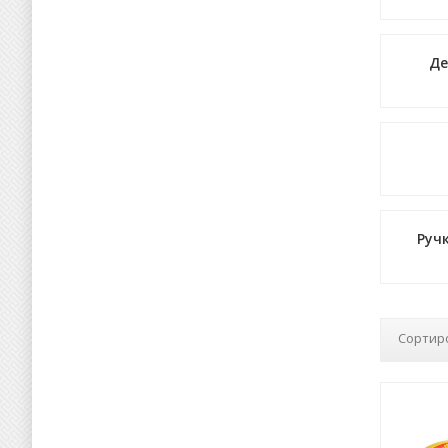
Де
Руч
Сортир