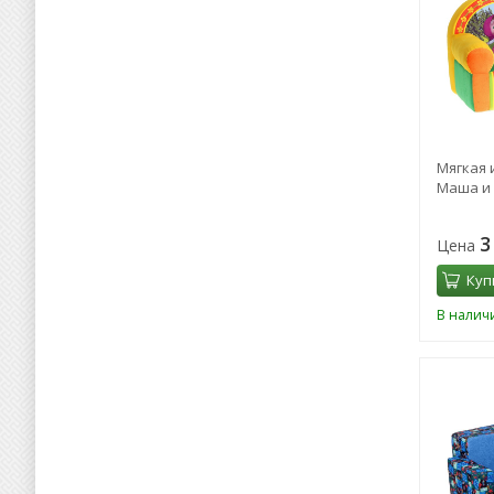
Мягкая 
Маша и
3
Цена
Куп
В налич