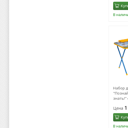
Куп
В налич
Набор д
"Познай
знать!"
стула М
1
Цена
Куп
В налич