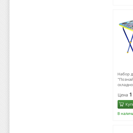
Набор д
"Познай
складно
МИКС
1
Цена
Куп
В налич