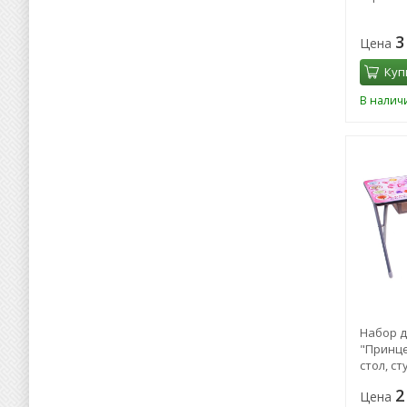
3
Цена
Куп
В налич
Набор д
"Принце
стол, ст
серебр
2
Цена