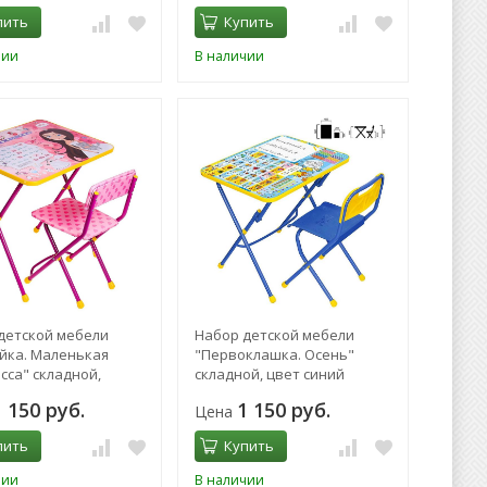
пить
Купить
чии
В наличии
детской мебели
Набор детской мебели
йка. Маленькая
"Первоклашка. Осень"
сса" складной,
складной, цвет синий
стула МИКС
1 150 руб.
1 150 руб.
Цена
пить
Купить
чии
В наличии