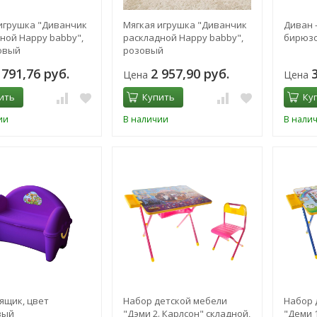
игрушка "Диванчик
Мягкая игрушка "Диванчик
Диван -
ной Happy babby",
раскладной Happy babby",
бирюз
овый
розовый
 791,76 руб.
2 957,90 руб.
Цена
Цена
ить
Купить
Ку
ии
В наличии
В нали
 ящик, цвет
Набор детской мебели
Набор 
вый
"Дэми 2. Карлсон" складной,
"Деми 