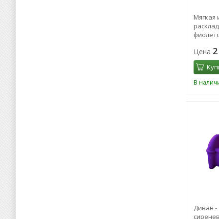
Мягкая 
расклад
фиолет
2
Цена
Куп
В налич
Диван -
сирене