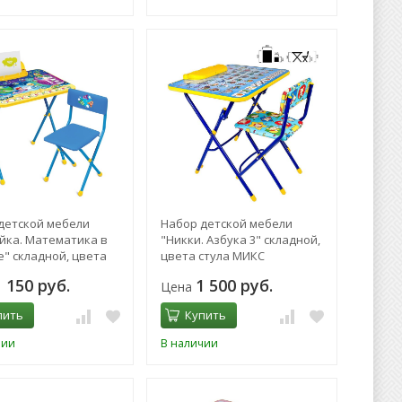
детской мебели
Набор детской мебели
йка. Математика в
"Никки. Азбука 3" складной,
е" складной, цвета
цвета стула МИКС
шницы МИКС
1 150 руб.
1 500 руб.
Цена
пить
Купить
чии
В наличии