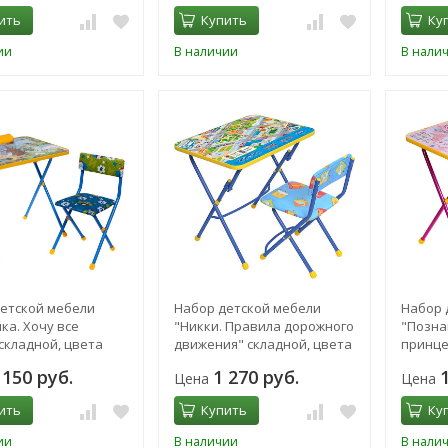
ить
Купить
Ку
ии
В наличии
В нали
етской мебели
Набор детской мебели
Набор 
ка. Хочу все
"Никки. Правила дорожного
"Позна
 складной, цвета
движения" складной, цвета
принце
ИКС
стула МИКС
цвета 
 150 руб.
1 270 руб.
Цена
Цена
ить
Купить
Ку
ии
В наличии
В нали