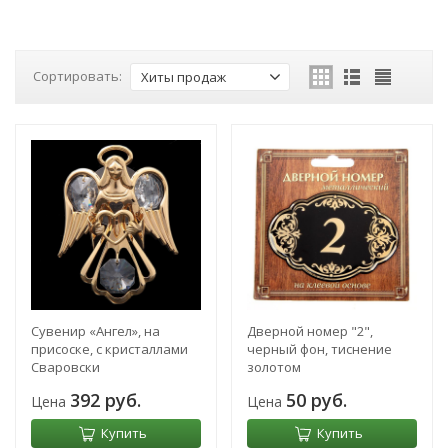
Сортировать:
Хиты продаж
Сувенир «Ангел», на
Дверной номер "2",
присоске, с кристаллами
черный фон, тиснение
Сваровски
золотом
392 руб.
50 руб.
Цена
Цена
Купить
Купить