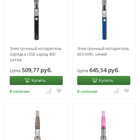
Электронный испаритель
Электронный испаритель
зарядка USB заряд 400
650 mAh, синий
затяж.
пластик,алюминий,матовая
509,77 руб.
645,54 руб.
Цена
Цена
1,5х1,5х16,7см
Купить
Купить
В наличии
В наличии