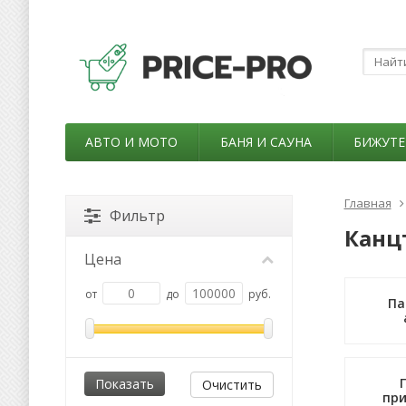
АВТО И МОТО
БАНЯ И САУНА
БИЖУТЕ
Главная
Фильтр
Канц
Цена
от
до
руб.
Па
Очистить
пр