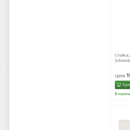
Стойка 
Schneid
1
Цена
Куп
В налич