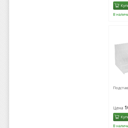
Куп
В налич
Подставк
1
Цена
Куп
В налич