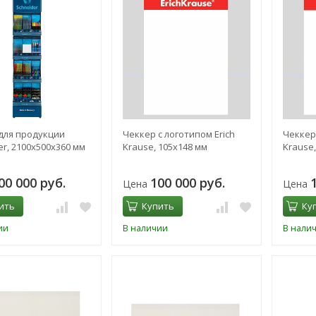
для продукции
Чеккер с логотипом Erich
Чеккер 
er, 2100х500х360 мм
Krause, 105х148 мм
Krause,
00 000 руб.
100 000 руб.
Цена
Цена
ить
Купить
Ку
ии
В наличии
В нали