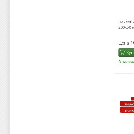
Наклейка
200х50 
1
Цена
Куп
В налич