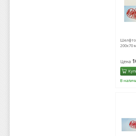
Шелфток
200х70 
1
Цена
Куп
В налич