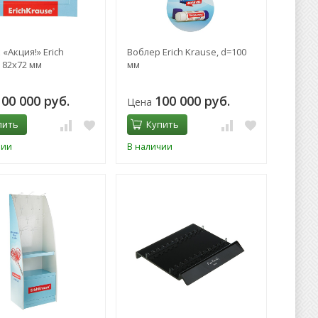
«Акция!» Erich
Воблер Erich Krause, d=100
 82х72 мм
мм
100 000 руб.
100 000 руб.
Цена
пить
Купить
чии
В наличии