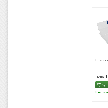
Подстав
1
Цена
Куп
В налич