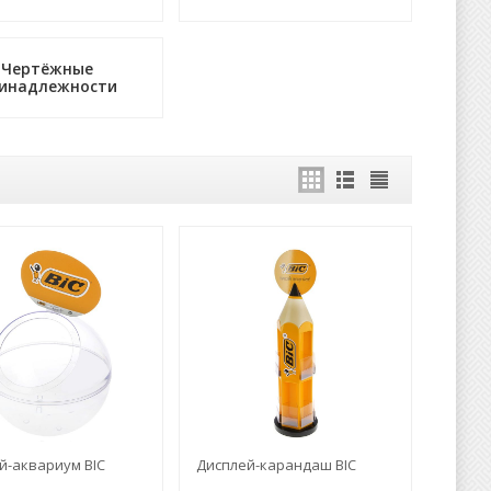
Чертёжные
инадлежности
й-аквариум BIC
Дисплей-карандаш BIC