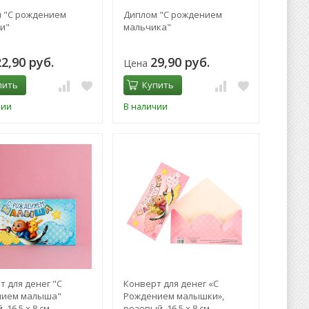
 "С рождением
Диплом "С рождением
и"
мальчика"
22,90 руб.
29,90 руб.
Цена
пить
Купить
чии
В наличии
т для денег "С
Конверт для денег «C
нием малыша"
Рождением малышки»,
, 16,5 х 8 см
розовый, 16,5 х 8 см