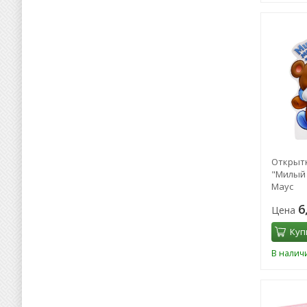
Открыт
"Милый
Маус
6
Цена
Куп
В налич