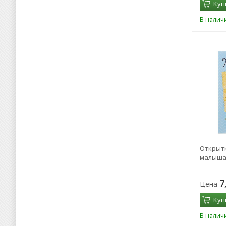
Куп
В налич
Открыт
малыша",
7
Цена
Куп
В налич