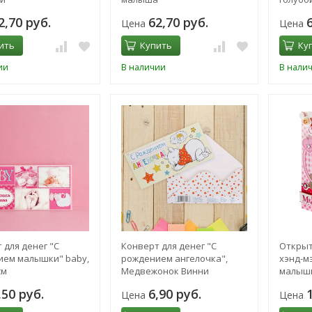
2,70 руб.
62,70 руб.
Цена
Цена
ить
Купить
Ку
ии
В наличии
В нали
 для денег "С
Конверт для денег "С
Открыт
ем малышки" baby,
рождением ангелочка",
хэнд-м
см
Медвежонок Винни
малышк
11х15 с
,50 руб.
6,90 руб.
Цена
Цена