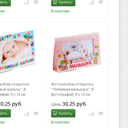
пить
Купить
чии
В наличии
ьбом-открытка
Фотоальбом-открытка
ый малыш", 8
"Любимая малышка", 8
фий, 9 х 13 см
фотографий, 9 х 13 см
30,25 руб.
30,25 руб.
Цена
пить
Купить
чии
В наличии