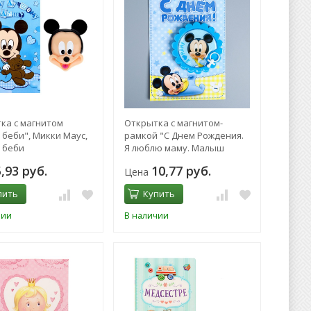
ка с магнитом
Открытка с магнитом-
 беби", Микки Маус,
рамкой "С Днем Рождения.
 беби
Я люблю маму. Малыш
Микки", Микки Маус,
5,93 руб.
10,77 руб.
Цена
Дисней беби
пить
Купить
чии
В наличии