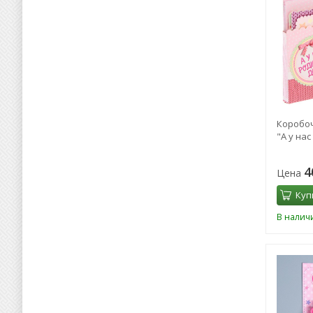
Коробоч
"А у нас
4
Цена
Куп
В налич