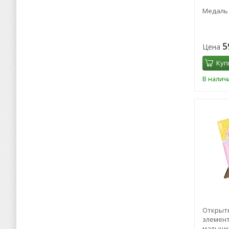
Медаль 
5
Цена
Куп
В налич
Открыт
элемент
малышк