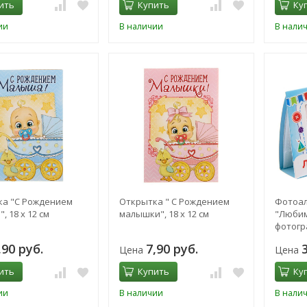
ить
Купить
Ку
ии
В наличии
В нали
ка "С Рождением
Открытка " С Рождением
Фотоал
 18 х 12 см
малышки", 18 х 12 см
"Любим
фотогра
,90 руб.
7,90 руб.
Цена
Цена
ить
Купить
Ку
ии
В наличии
В нали