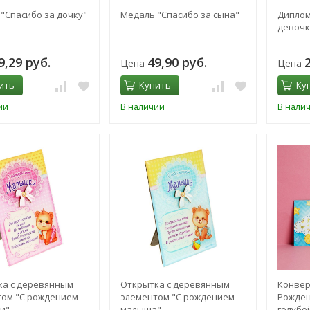
"Спасибо за дочку"
Медаль "Спасибо за сына"
Диплом
девочк
9,29 руб.
49,90 руб.
Цена
Цена
ить
Купить
Ку
ии
В наличии
В нали
ка с деревянным
Открытка с деревянным
Конвер
ом "С рождением
элементом "С рождением
Рожде
и"
малыша"
голубой