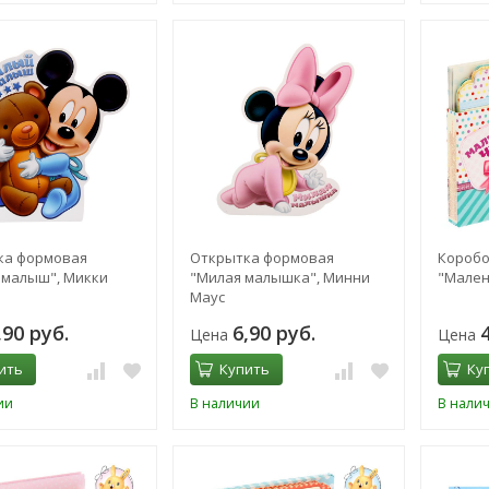
ка формовая
Открытка формовая
Коробо
 малыш", Микки
"Милая малышка", Минни
"Мален
Маус
,90 руб.
6,90 руб.
Цена
Цена
ить
Купить
Ку
ии
В наличии
В нали