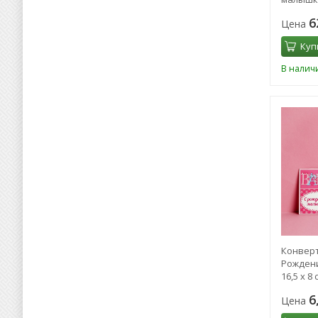
6
Цена
Куп
В налич
Конверт
Рождени
16,5 х 8 
6
Цена