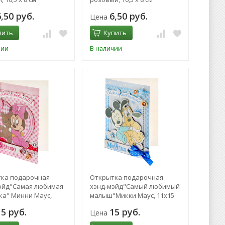
6,50 руб.
6,50 руб.
Цена
пить
Купить
чии
В наличии
ка подарочная
Открытка подарочная
эйд"Самая любимая
хэнд-мэйд"Самый любимый
а" Минни Маус,
малыш"Микки Маус, 11х15
м
см
15 руб.
15 руб.
Цена