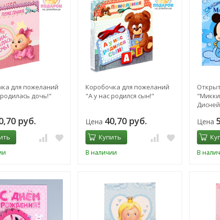
ка для пожеланий
Коробочка для пожеланий
Открыт
 родилась дочь!"
"А у нас родился сын!"
"Микки
Дисней
0,70 руб.
40,70 руб.
Цена
Цена
ить
Купить
Ку
ии
В наличии
В нали