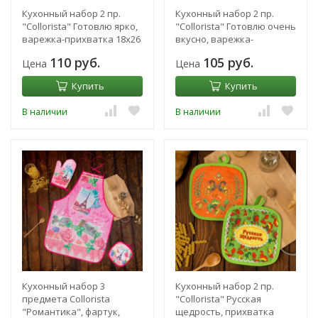
Кухонный набор 2 пр.
Кухонный набор 2 пр.
"Collorista" Готовлю ярко,
"Collorista" Готовлю очень
варежка-прихватка 18х26
вкусно, варежка-
см, прихватка 17х17 см 848
прихватка 18х26 см,
110 руб.
105 руб.
Цена
Цена
прихватка 17х17
Купить
Купить
В наличии
В наличии
Кухонный набор 3
Кухонный набор 2 пр.
предмета Collorista
"Collorista" Русская
"Романтика", фартук,
щедрость, прихватка