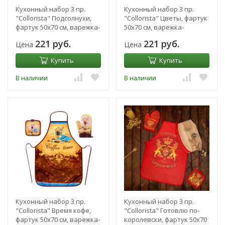
Кухонный набор 3 пр.
Кухонный набор 3 пр.
"Collorista" Подсолнухи,
"Collorista" Цветы, фартук
фартук 50х70 см, варежка-
50х70 см, варежка-
прихватка 18х28 см,
прихватка 18х28 см,
221 руб.
221 руб.
Цена
Цена
прихватка
прихватка 17х1
Купить
Купить
В наличии
В наличии
Кухонный набор 3 пр.
Кухонный набор 3 пр.
"Collorista" Время кофе,
"Collorista" Готовлю по-
фартук 50х70 см, варежка-
королевски, фартук 50х70