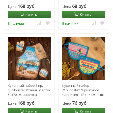
варежка-прихватка,
17х17 см - 2 шт
168 руб.
68 руб.
Цена
Цена
прихватка
Купить
Купить
В наличии
В наличии
Кухонный набор 3 пр.
Кухонный набор
"Collorista" Италия, фартук
"Collorista" "Приятного
50х70 см, варежка-
чаепития" 17 х 14 см - 2 шт
прихватка 18х28 см,
168 руб.
76 руб.
Цена
Цена
прихватка 17х
Купить
Купить