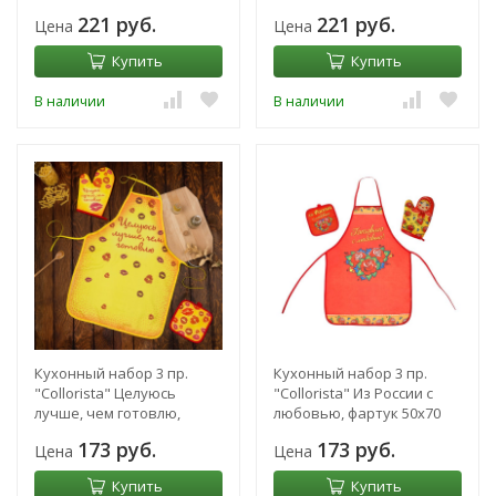
прихватка 18х28 см,
см, варежка-прихватка
221 руб.
221 руб.
Цена
Цена
прихватка
18х28 см
Купить
Купить
В наличии
В наличии
Кухонный набор 3 пр.
Кухонный набор 3 пр.
"Collorista" Целуюсь
"Collorista" Из России с
лучше, чем готовлю,
любовью, фартук 50х70
фартук 50х70 см, варежка-
см, варежка-прихватка
173 руб.
173 руб.
Цена
Цена
прихватка 18х
18х28 см,
Купить
Купить