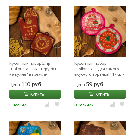
Кухонный набор 2 пр.
Кухонный набор
"Collorista" "Мастеру №1
"Collorista" "Для самого
на кухне" варежка-
вкусного тортика!" 17 см -
прихватка 18х26 см,
2 шт
110 руб.
59 руб.
Цена
Цена
прихватка 17х17
Купить
Купить
В наличии
В наличии