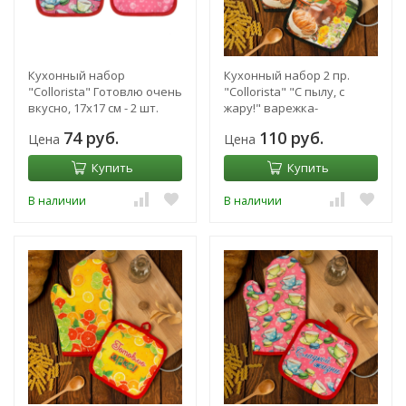
Кухонный набор
Кухонный набор 2 пр.
"Collorista" Готовлю очень
"Collorista" "С пылу, с
вкусно, 17х17 см - 2 шт.
жару!" варежка-
прихватка 18х26 см,
74 руб.
110 руб.
Цена
Цена
прихватка 17х17 см
Купить
Купить
В наличии
В наличии