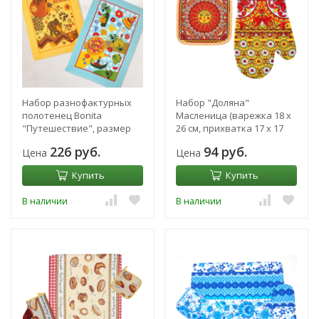
Набор разнофактурных
Набор "Доляна"
полотенец Bonita
Масленица (варежка 18 х
"Путешествие", размер
26 см, прихватка 17 х 17
40х60 см - 2 шт.
см), рогожка 162 г/м²
226 руб.
94 руб.
Цена
Цена
Купить
Купить
В наличии
В наличии