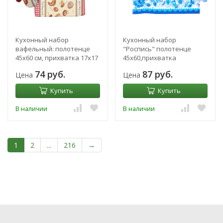
Кухонный набор
Кухонный набор
вафельный: полотенце
"Роспись" полотенце
45х60 см, прихватка 17х17
45х60,прихватка
см, рукавичка 20х23 см
17х17,рукавичка 20х23,140
74 руб.
87 руб.
Цена
Цена
г/м2,100% хлопок 144536
Купить
Купить
В наличии
В наличии
1
2
...
216
→