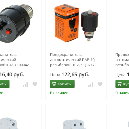
ранитель
Предохранитель
Предох
тический
автоматический ПАР-10,
автома
ой КЭАЗ 100042,
резьбовой, 10 А, SQ0717-
резьбов
А, пробка
0001
0002
16,40 руб.
122,65 руб.
Цена
Цена
тическая
ить
Купить
Ку
ии
В наличии
В нали