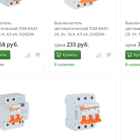
атель
Выключатель
Выклю
ический TDM ВА47-
автоматический TDM ВА47-
автома
5 А, 4.5 кА, SQ0206-
29, 3п, 16 А, 4.5 кА, SQ0206-
29, 1п, 
0109
0074
58 руб.
233 руб.
Цена
Цена
ить
Купить
Ку
ии
В наличии
В нали