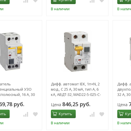
ии
В наличии
В нали
атель
Дифф. автомат IEK, 1п+N, 2
Дифф. а
енциальный УЗО
мод., C 25 А, 30 мА, тип A, 6
двухпол
хполюсный, 16 A, 30
кА, АВДТ-32, MAD22-5-025-C-
32 А, 30
AC, ВД1-63
30
АД-12, 
69,78 руб.
846,25 руб.
Цена
Цена
ить
Купить
Ку
ии
В наличии
В нали