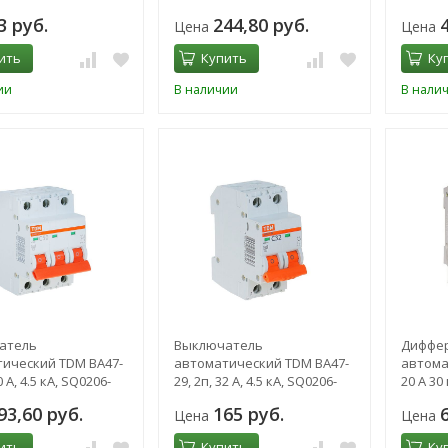
0113
3 руб.
244,80 руб.
Цена
Цена
ить
Купить
Ку
ии
В наличии
В нали
атель
Выключатель
Диффе
ический TDM ВА47-
автоматический TDM ВА47-
автомат 
0 А, 4.5 кА, SQ0206-
29, 2п, 32 А, 4.5 кА, SQ0206-
20 А 30 
0096
АД-12
93,60 руб.
165 руб.
Цена
Цена
ить
Купить
Ку