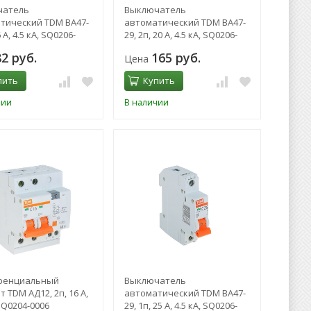
чатель
Выключатель
тический TDM ВА47-
автоматический TDM ВА47-
6 А, 4.5 кА, SQ0206-
29, 2п, 20 А, 4.5 кА, SQ0206-
0094
82 руб.
165 руб.
Цена
пить
Купить
чии
В наличии
ренциальный
Выключатель
 TDM АД12, 2п, 16 А,
автоматический TDM ВА47-
SQ0204-0006
29, 1п, 25 А, 4.5 кА, SQ0206-