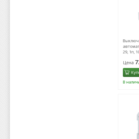
Выключ
автомат
29, 1п, 1
0072
7
Цена
Куп
В налич