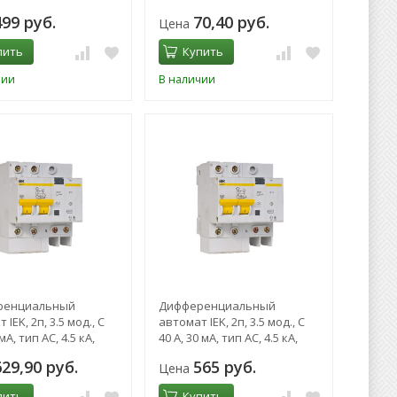
0076
499 руб.
70,40 руб.
Цена
пить
Купить
чии
В наличии
ренциальный
Дифференциальный
IEK, 2п, 3.5 мод., C
автомат IEK, 2п, 3.5 мод., C
мА, тип AC, 4.5 кА,
40 А, 30 мА, тип AC, 4.5 кА,
АД-12
629,90 руб.
565 руб.
Цена
пить
Купить