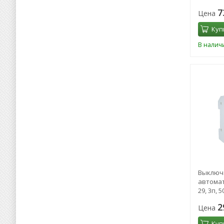
0077
7
Цена
Куп
В налич
Выключ
автомат
29, 3п, 5
0114
2
Цена
Куп