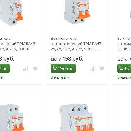
атель
Выключатель
Выклю
ический TDM ВА47-
автоматический TDM ВА47-
автома
0 А, 4.5 кА, SQ0206-
29, 2п, 16 А, 4.5 кА, SQ0206-
29, 1п, 
0093
0075
3 руб.
158 руб.
Цена
Цена
ить
Купить
Ку
ии
В наличии
В нали