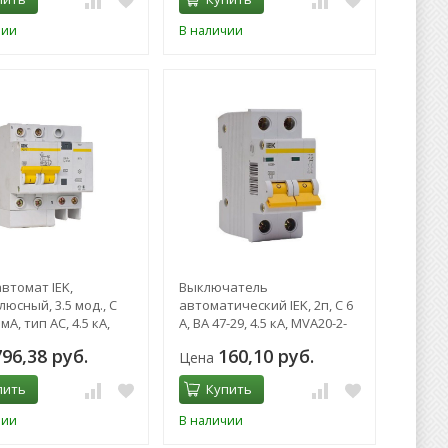
чии
В наличии
втомат IEK,
Выключатель
юсный, 3.5 мод., C
автоматический IEK, 2п, C 6
 мА, тип AC, 4.5 кА,
А, ВА 47-29, 4.5 кА, MVA20-2-
MAD10-2-032-C-030
006-C
796,38 руб.
160,10 руб.
Цена
пить
Купить
чии
В наличии