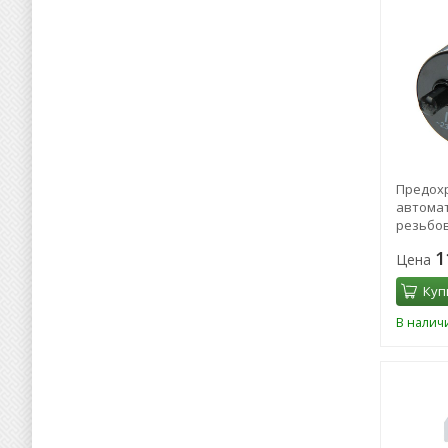
Предох
автома
резьбов
ПАР-10 
1
Цена
автома
Куп
В налич