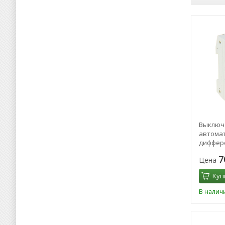
Выключ
автомат
диффер
7
Цена
Куп
В налич