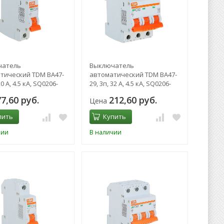
чатель
Выключатель
тический TDM ВА47-
автоматический TDM ВА47-
20 А, 4.5 кА, SQ0206-
29, 3п, 32 А, 4.5 кА, SQ0206-
0112
77,60 руб.
212,60 руб.
Цена
пить
Купить
чии
В наличии