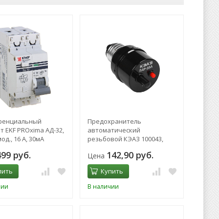
ренциальный
Предохранитель
т EKF PROxima АД-32,
автоматический
од., 16 А, 30мА
резьбовой КЭАЗ 100043,
ПАР-16 А, пробка
499 руб.
142,90 руб.
Цена
автоматическая
пить
Купить
чии
В наличии