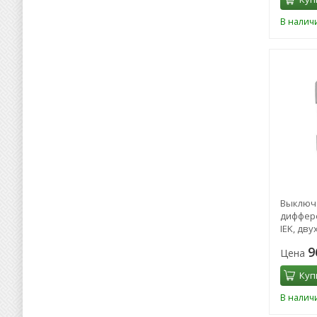
В налич
Выключ
диффер
IEK, дву
mA, тип 
9
Цена
Куп
В налич