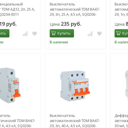
енциальный
Выключатель
Выклю
TDM АД12, 2п, 25 А,
автоматический TDM ВА47-
автома
Q0204-0011
29, 3п, 25 А, 4.5 кА, SQ0206-
29, 1п, 
0111
0070
19 руб.
235 руб.
Цена
Цена
ить
Купить
Ку
ии
В наличии
В нали
атель
Выключатель
Диффе
ический TDM ВА47-
автоматический TDM ВА47-
автомат
2 А, 4.5 кА, SQ0206-
29, 3п, 40 А, 4.5 кА, SQ0206-
30 мА, 