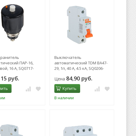
ранитель
Выключатель
тический ПАР-16,
автоматический TDM ВА47-
ой, 16 А, SQ0717-
29, 1п, 40 А, 4.5 кА, SQ0206-
0078
115 руб.
84,90 руб.
Цена
пить
Купить
чии
В наличии