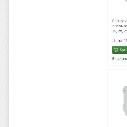
Выключ
автомат
29, 2п, 2
0095
1
Цена
Куп
В налич