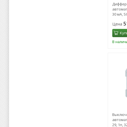
Диффер
автомат 
30 мА, S
5
Цена
Куп
В налич
Выключ
автомат
29, 1п, 3