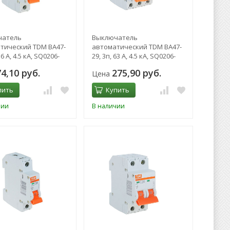
чатель
Выключатель
тический TDM ВА47-
автоматический TDM ВА47-
16 А, 4.5 кА, SQ0206-
29, 3п, 63 А, 4.5 кА, SQ0206-
0115
74,10 руб.
275,90 руб.
Цена
пить
Купить
чии
В наличии