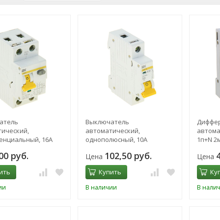
атель
Выключатель
Диффе
ический,
автоматический,
автома
енциальный, 16А
однополюсный, 10А
1п+N 2м
00 руб.
102,50 руб.
Цена
Цена
ить
Купить
Ку
ии
В наличии
В нали