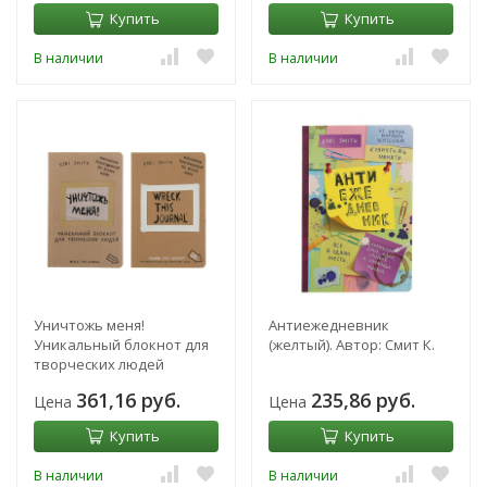
Купить
Купить
В наличии
В наличии
Уничтожь меня!
Антиежедневник
Уникальный блокнот для
(желтый). Автор: Смит К.
творческих людей
(лимитированная
361,16 руб.
235,86 руб.
Цена
Цена
крафтовая обложка,
русское название). Автор:
Купить
Купить
Смит К.
В наличии
В наличии