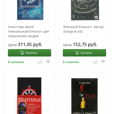
Уничтожь меня!
Эпичный блокнот. Автор:
Уникальный блокнот для
Захаров А.В.
творческих людей
(английское название
311,05 руб.
152,75 руб.
Цена
Цена
Wreck this journal). Автор:
Смит К.
Купить
Купить
В наличии
В наличии