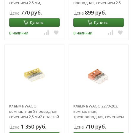
сечением 2.5 мм,
проводная, сечением 2.5
одножильный, набор 50
мм2, одножильная, набор
770 руб.
899 руб.
Цена
Цена
шт
100 шт
Купить
Купить
В наличии
В наличии
Клемма WAGO
Клемма WAGO 2273-203,
компактная 5-проводная
компактная,
сечением 2,5 мм2 с пастой
трехпроводная, сечением
(набор 100шт)
2.5 мм, одножильная,
1 350 руб.
710 руб.
Цена
Цена
набор 100 шт