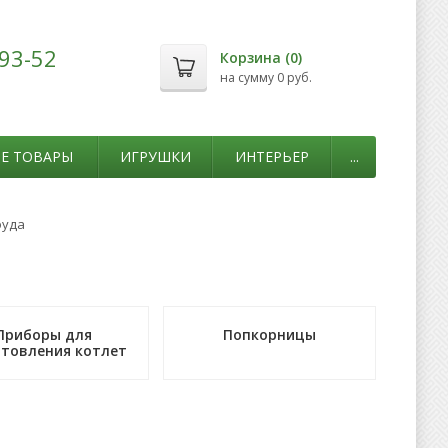
-93-52
Корзина (
0
)
на сумму
0 руб.
Е ТОВАРЫ
ИГРУШКИ
ИНТЕРЬЕР
...
фуда
Приборы для
Попкорницы
отовления котлет