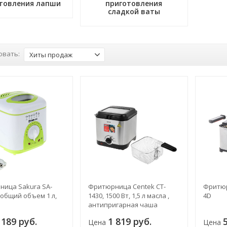
товления лапши
приготовления
сладкой ваты
овать:
Хиты продаж
ица Sakura SA-
Фритюрница Centek CT-
Фритюр
 общий объем 1 л,
1430, 1500 Вт, 1,5 л масла ,
4D
антипригарная чаша
 189 руб.
1 819 руб.
Цена
Цена