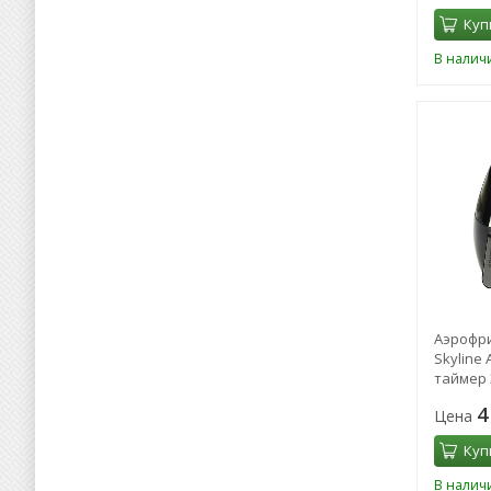
Куп
В налич
Аэрофр
Skyline A
таймер 
4
Цена
Куп
В налич