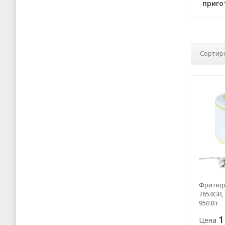
приго
Сортир
Фритюрн
7654GR,
950 Вт
1
Цена