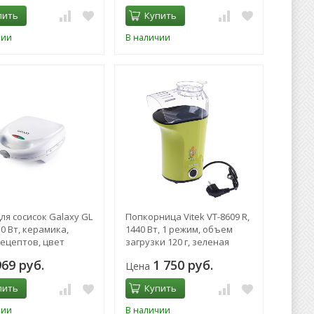
пить
Купить
чии
В наличии
ля сосисок Galaxy GL
Попкорница Vitek VT-8609 R,
50 Вт, керамика,
1440 Вт, 1 режим, объем
рецептов, цвет
загрузки 120 г, зеленая
969 руб.
1 750 руб.
Цена
пить
Купить
чии
В наличии