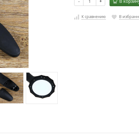
-
+
В корзин
К сравнению
В избран