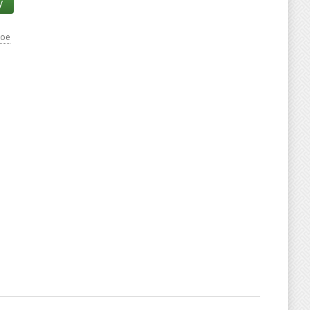
у
ное