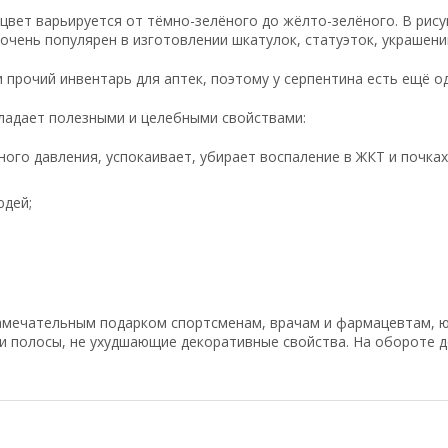
 цвет варьируется от тёмно-зелёного до жёлто-зелёного. В рису
очень популярен в изготовлении шкатулок, статуэток, украшений,
и прочий инвентарь для аптек, поэтому у серпентина есть ещё 
ладает полезными и целебными свойствами:
ого давления, успокаивает, убирает воспаление в ЖКТ и почках
юдей;
замечательным подарком спортсменам, врачам и фармацевтам, 
и полосы, не ухудшающие декоративные свойства. На обороте д