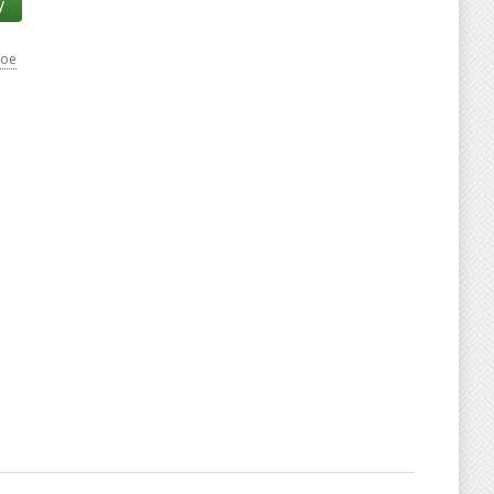
у
ное