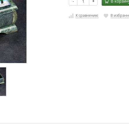
-
+
В корзин
К сравнению
В избран