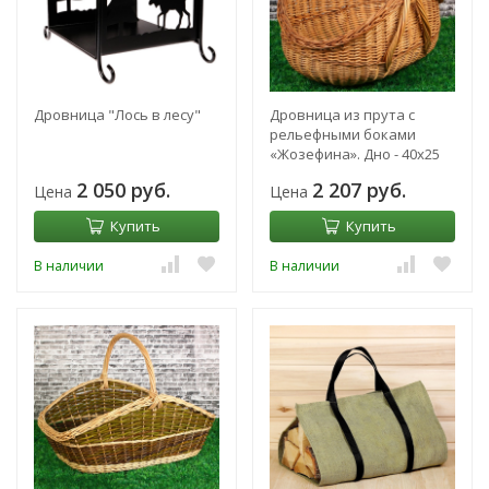
Дровница "Лось в лесу"
Дровница из прута с
рельефными боками
«Жозефина». Дно - 40х25
см, Верх - 50х42 см, Н=
2 050 руб.
2 207 руб.
Цена
Цена
15/25
Купить
Купить
В наличии
В наличии