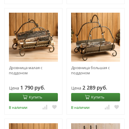
Дровница малая с
Дровница большая с
поддоном
поддоном
1 790 руб.
2 289 руб.
Цена
Цена
Купить
Купить
В наличии
В наличии